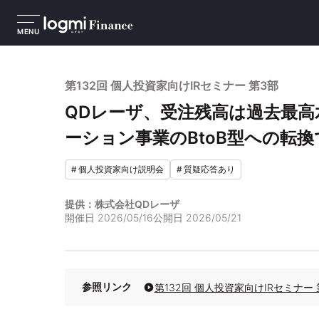
MENU
第132回 個人投資家向けIRセミナー 第3部
QDレーザ、受注残高は過去最
ーション事業のBtoB型への転
#
個人投資家向け説明会
#
質疑応答あり
提供：株式会社QDレーザ
開催日
2026/05/16
公開日
2026/05/21
参照リンク
第132回 個人投資家向けIRセミナー 