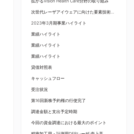
拡がるVision Health Care分野の取り組み
次世代レーザアイウェアに向けた要素技術開発
2023年3月期事業ハイライト
業績ハイライト
業績ハイライト
業績ハイライト
貸借対照表
キャッシュフロー
受注状況
第16回新株予約権の行使完了
調達金額と支出予定時期
今回の資金調達における最大のポイント
精密加工用・計測用DFBレーザ:売上高