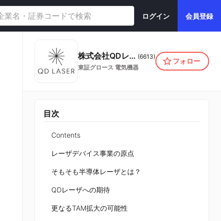
ログイン
会員登録
株式会社QDレーザ
(
6613
)
フォロー
東証グロース
電気機器
目次
Contents
レーザデバイス事業の原点
そもそも半導体レーザとは？
QDレーザへの期待
更なるTAM拡大の可能性