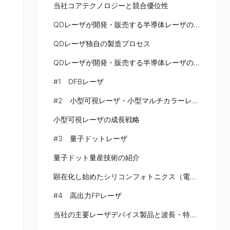
当社コアテクノロジーと競合優位性
QDレーザが開発・販売する半導体レーザの特徴
QDレーザ独自の製造プロセス
QDレーザが開発・販売する半導体レーザのバリエーション
#1 DFBレーザ
#2 ⼩型可視レーザ・⼩型マルチカラーレーザ光源
⼩型可視レーザの成⻑戦略
#3 量子ドットレーザ
量子ドット量産技術の紹介
顕在化し始めたシリコンフォトニクス（電子・光集積回路技術基盤、コンピュータチップの光通信）
#4 ⾼出力FPレーザ
当社の主要レーザデバイス製品と波⻑・特性・使途⼀覧