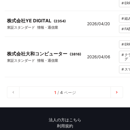
#
ER
#
組
株式会社YE DIGITAL
(
2354
)
2026/04/20
東証スタンダード
情報・通信業
#
FA
#
ER
株式会社大和コンピューター
(
3816
)
#
ク
2026/04/06
グ
東証スタンダード
情報・通信業
#
ス
1
/
4
ページ
法人の方はこちら
利用規約