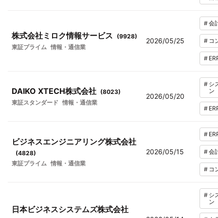
#
会
株式会社ミロク情報サービス
(
9928
)
2026/05/25
#
コ
東証プライム
情報・通信業
#
ER
#
シ
DAIKO XTECH株式会社
ン
(
8023
)
2026/05/20
東証スタンダード
情報・通信業
#
ER
#
ER
ビジネスエンジニアリング株式会社
2026/05/15
#
会
(
4828
)
東証プライム
情報・通信業
#
コ
#
シ
ン
日本ビジネスシステムズ株式会社