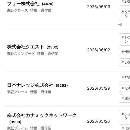
#
ER
フリー株式会社
(
4478
)
2026/06/03
東証グロース
情報・通信業
#
ク
グ
+
5
#
シ
ン
株式会社クエスト
(
2332
)
2026/06/02
#
情
東証スタンダード
情報・通信業
#
ER
#
ER
日本ナレッジ株式会社
(
5252
)
2026/05/29
#
セ
東証グロース
情報・通信業
#
組
#
シ
株式会社カナミックネットワーク
ン
2026/05/26
(
3939
)
東証プライム
情報・通信業
#
情