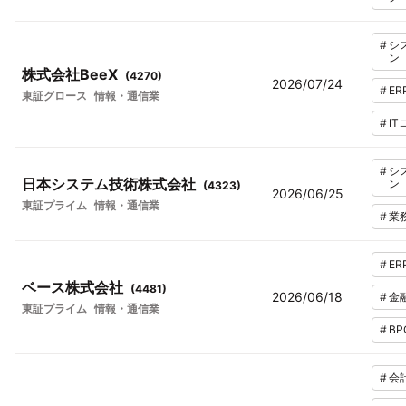
#
シ
ン
株式会社BeeX
(
4270
)
2026/07/24
#
ER
東証グロース
情報・通信業
#
I
#
シ
日本システム技術株式会社
ン
(
4323
)
2026/06/25
東証プライム
情報・通信業
#
業
#
ER
ベース株式会社
(
4481
)
2026/06/18
#
金
東証プライム
情報・通信業
#
BP
#
会