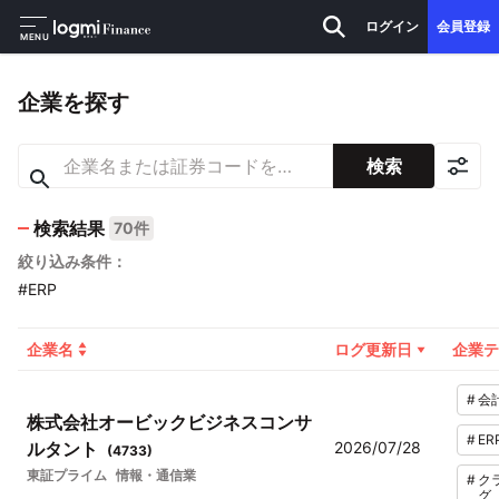
ログイン
会員登録
MENU
企業を探す
検索
検索結果
70件
絞り込み条件：
#ERP
企業名
ログ更新日
企業テ
#
会
株式会社オービックビジネスコンサ
#
ER
ルタント
2026/07/28
(
4733
)
東証プライム
情報・通信業
#
ク
グ