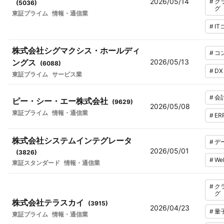
2026/05/14
#
ク
(
5036
)
グ
東証プライム
情報・通信業
#
I
株式会社シグマクシス・ホールディ
#
コ
ングス
2026/05/13
(
6088
)
#
DX
東証プライム
サービス業
#
会
ピー・シー・エー株式会社
(
9629
)
2026/05/08
東証プライム
情報・通信業
#
ER
株式会社システムインテグレータ
#
デ
2026/05/01
(
3826
)
#
W
東証スタンダード
情報・通信業
#
ク
グ
株式会社テラスカイ
(
3915
)
2026/04/23
#
量
東証プライム
情報・通信業