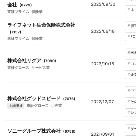
会社
2025/09/30
(
8729
)
#
ネ
東証プライム
保険業
ライフネット生命保険株式会社
#
損
2025/06/18
(
7157
)
#
E
東証プライム
保険業
#
医
株式会社リグア
(
7090
)
2023/10/16
#
コ
東証グロース
サービス業
#
企
#
中
株式会社グッドスピード
(
7676
)
2022/12/07
#
そ
上場廃止
東証グロース
小売業
#
レ
#
ゲ
ソニーグループ株式会社
(
6758
)
2021/09/01