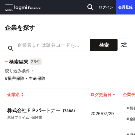
ログイン
会員登録
MENU
企業を探す
検索
検索結果
25件
絞り込み条件：
#損害保険・生命保険
企業名
ログ更新日
企業
#
損
株式会社ＦＰパートナー
(
7388
)
2026/07/29
東証プライム
保険業
#
金
#
資