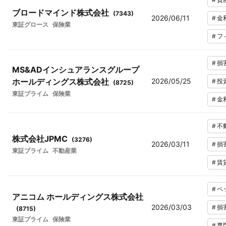
ブロードマインド株式会社
(
7343
)
2026/06/11
#
金
東証グロース
保険業
#
フ
#
損
MS&ADインシュアランスグループ
ホールディングス株式会社
2026/05/25
#
投
(
8725
)
東証プライム
保険業
#
金
#
不
株式会社JPMC
(
3276
)
2026/03/11
#
損
東証プライム
不動産業
#
賃
#
ペ
アニコム ホールディングス株式会社
2026/03/03
#
損
(
8715
)
東証プライム
保険業
#
専