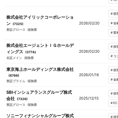
#
損
株式会社アイリックコーポレーショ
ン
2026/02/20
#
金
(
7325
)
東証グロース
保険業
#
業
株式会社エージェントＩＧホールデ
#
損
ィングス
2026/02/20
(
377A
)
#
コ
名証メイン
保険業
東京海上ホールディングス株式会社
#
損
2026/01/16
(
8766
)
#
金
東証プライム
保険業
SBIインシュアランスグループ株式
#
損
会社
2025/12/15
(
7326
)
#
E
東証グロース
保険業
ソニーフィナンシャルグループ株式
#
損