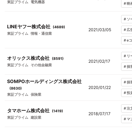
東証プライム
電気機器
#
映
#
ソ
LINEヤフー株式会社
(
4689
)
2021/03/05
#
広
東証プライム
情報・通信業
#
e
#
リ
オリックス株式会社
(
8591
)
2021/02/17
東証プライム
その他金融業
#
損
SOMPOホールディングス株式会社
#
損
2020/01/22
(
8630
)
#
投
東証プライム
保険業
#
注
タマホーム株式会社
(
1419
)
2018/07/17
東証プライム
建設業
#
マ