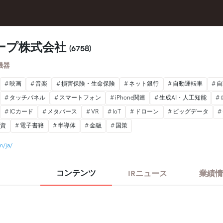
ープ株式会社
(6758)
機器
映画
音楽
損害保険・生命保険
ネット銀行
自動運転車
自
タッチパネル
スマートフォン
iPhone関連
生成AI・人工知能
ICカード
メタバース
VR
IoT
ドローン
ビッグデータ
投資
電子書籍
半導体
金融
国策
m/ja/
コンテンツ
IRニュース
業績情