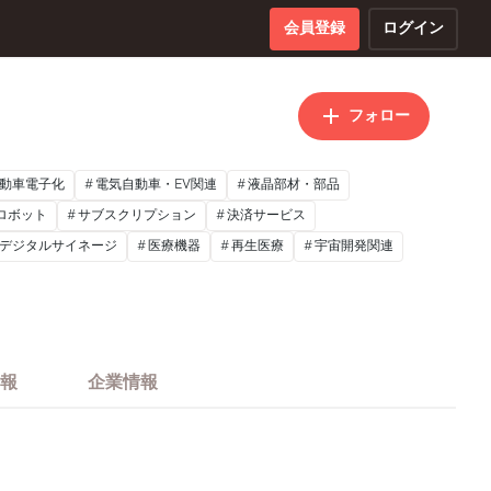
会員登録
ログイン
フォロー
動車電子化
電気自動車・EV関連
液晶部材・部品
ロボット
サブスクリプション
決済サービス
デジタルサイネージ
医療機器
再生医療
宇宙開発関連
報
企業情報