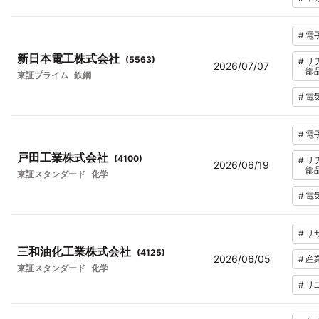
#
電
新日本電工株式会社
(
5563
)
#
リ
2026/07/07
部
東証プライム
鉄鋼
#
電
#
電
戸田工業株式会社
(
4100
)
#
リ
2026/06/19
部
東証スタンダード
化学
#
電
#
リ
三和油化工業株式会社
(
4125
)
2026/06/05
#
産
東証スタンダード
化学
#
リ