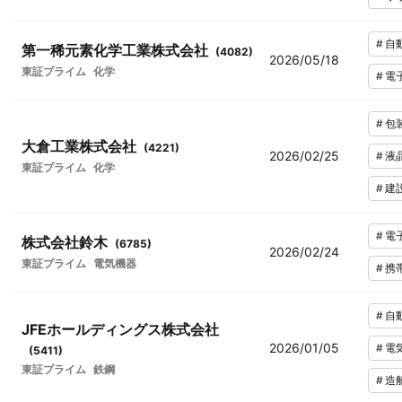
#
自
第一稀元素化学工業株式会社
(
4082
)
2026/05/18
東証プライム
化学
#
電
#
包
大倉工業株式会社
(
4221
)
2026/02/25
#
液
東証プライム
化学
#
建
#
電
株式会社鈴木
(
6785
)
2026/02/24
東証プライム
電気機器
#
携
#
自
JFEホールディングス株式会社
2026/01/05
#
電
(
5411
)
東証プライム
鉄鋼
#
造