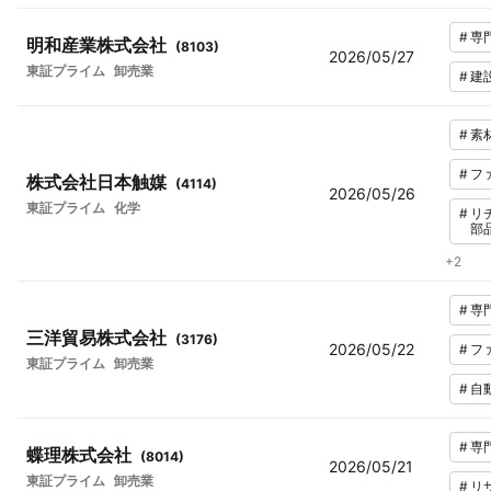
#
専
明和産業株式会社
(
8103
)
2026/05/27
東証プライム
卸売業
#
建
#
素
#
フ
株式会社日本触媒
(
4114
)
2026/05/26
東証プライム
化学
#
リ
部
+
2
#
専
三洋貿易株式会社
(
3176
)
2026/05/22
#
フ
東証プライム
卸売業
#
自
#
専
蝶理株式会社
(
8014
)
2026/05/21
東証プライム
卸売業
#
リ