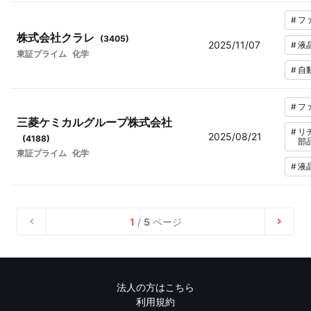
#
フ
株式会社クラレ
(
3405
)
2025/11/07
#
液
東証プライム
化学
#
自
#
フ
三菱ケミカルグループ株式会社
#
リ
2025/08/21
(
4188
)
部
東証プライム
化学
#
液
1
/
5
ページ
法人の方はこちら
利用規約