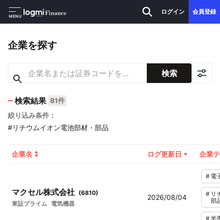
ログイン
会員登録
MENU
企業を探す
検索
検索結果
81件
絞り込み条件：
#リチウムイオン電池部材・部品
企業名
ログ更新日
企業テ
#
電
マクセル株式会社
(
6810
)
#
リ
2026/08/04
部
東証プライム
電気機器
#
半