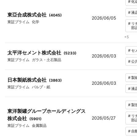
#
化
#
液
東亞合成株式会社
(
4045
)
2026/06/05
東証プライム
化学
#
リ
部
+
5
#
セ
太平洋セメント株式会社
(
5233
)
2026/06/03
東証プライム
ガラス・土石製品
#
公
#
製
日本製紙株式会社
(
3863
)
2026/06/03
東証プライム
パルプ・紙
#
液
#
製
東洋製罐グループホールディングス
#
リ
株式会社
2026/05/27
(
5901
)
部
東証プライム
金属製品
#
自