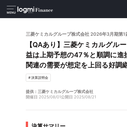
MENU
三菱ケミカルグループ株式会社 2026年3月期第
【QAあり】三菱ケミカルグルー
益は上期予想の47％と順調に進
関連の需要が想定を上回る好調
#
決算説明会
提供：三菱ケミカルグループ株式会社
開催日
2025/08/01
公開日
2025/08/21
決算サマリー