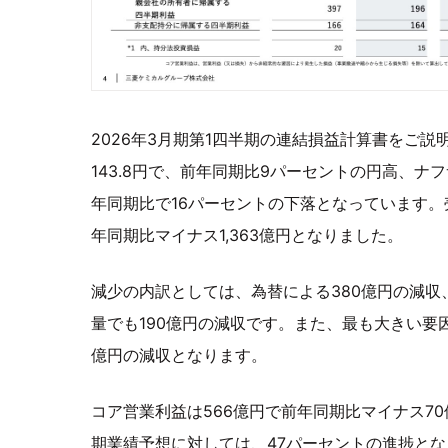
2026年3月期第1四半期の連結損益計算書をご
143.8円で、前年同期比9パーセントの円高、ナフ
年同期比で16パーセントの下落となっています。売
年同期比マイナス1,363億円となりました。
減少の内訳としては、為替による380億円の減収
量でも190億円の減収です。また、最も大きい要
億円の減収となります。
コア営業利益は566億円で前年同期比マイナス7
期業績予想に対しては、47パーセントの進捗と