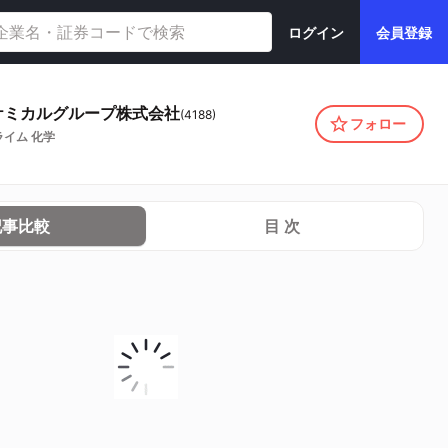
ログイン
会員登録
ケミカルグループ株式会社
(
4188
)
フォロー
ライム
化学
記事比較
目 次