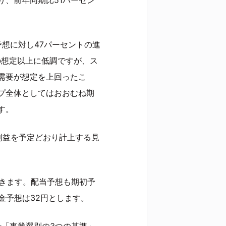
予想に対し47パーセントの進
の想定以上に低調ですが、ス
需要が想定を上回ったこ
プ全体としてはおおむね期
す。
利益を予定どおり計上する見
置きます。配当予想も期初予
金予想は32円とします。
針「事業選別の3つの基準」