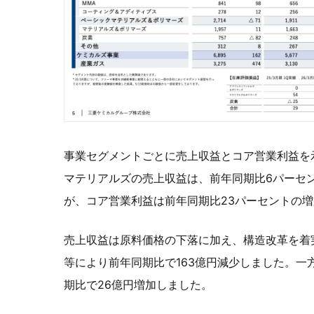
事業セグメントごとに売上収益とコア営業利益を
マテリアルズの売上収益は、前年同期比6パーセ
が、コア営業利益は前年同期比23パーセントの
売上収益は原料価格の下落に加え、構造改革を着
等により前年同期比で163億円減少しました。一
期比で26億円増加しました。