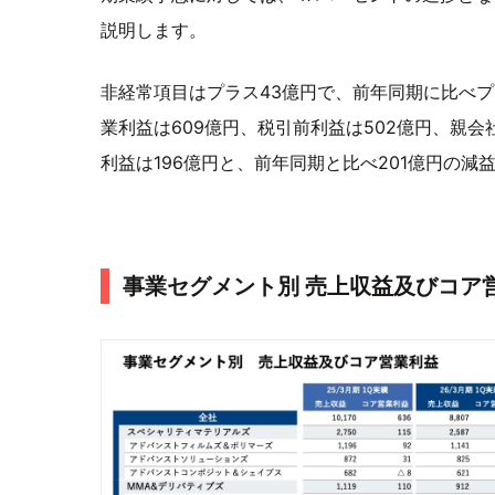
説明します。
非経常項目はプラス43億円で、前年同期に比べプ
業利益は609億円、税引前利益は502億円、親
利益は196億円と、前年同期と比べ201億円の減
事業セグメント別 売上収益及びコア