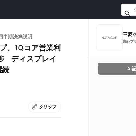
三菱
1四半期決算説明
NO IMAGE
東証プ
プ、1Qコア営業利
捗 ディスプレイ
継続
AI
クリップ