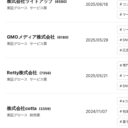
株式会社ライトアップ
(
6580
)
2025/06/18
#
コ
東証グロース
サービス業
#
マ
#
ソ
GMOメディア株式会社
(
6180
)
2025/05/29
#
SN
東証グロース
サービス業
#
広
#
専
Retty株式会社
(
7356
)
2025/05/21
#
ソ
東証グロース
サービス業
#
SN
#
e
株式会社cotta
(
3359
)
2024/11/07
#
包
東証グロース
卸売業
#
菓