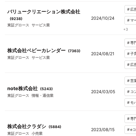
#
広
バリュークリエーション株式会社
2024/10/24
(
9238
)
#
マ
東証グロース
サービス業
+
3
#
専
株式会社ベビーカレンダー
(
7363
)
2024/08/21
#
子
東証グロース
サービス業
#
広
#
営
note株式会社
(
5243
)
2024/03/05
#
コ
東証グロース
情報・通信業
#
モ
#
専
株式会社クラダシ
(
5884
)
2023/08/15
#
e
東証グロース
小売業