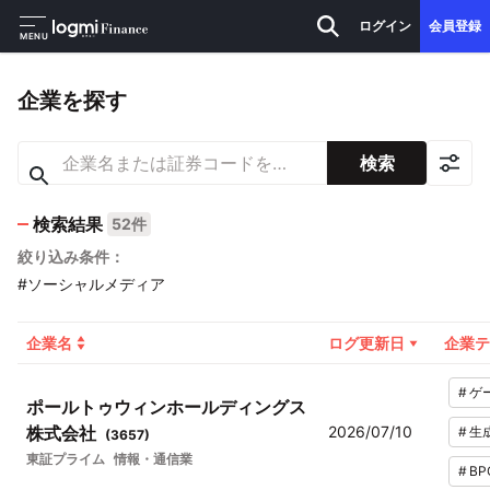
ログイン
会員登録
MENU
企業を探す
検索
検索結果
52件
絞り込み条件：
#ソーシャルメディア
企業名
ログ更新日
企業テ
#
ゲ
ポールトゥウィンホールディングス
株式会社
2026/07/10
#
生
(
3657
)
東証プライム
情報・通信業
#
BP