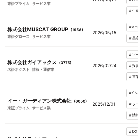
東証プライム
サービス業
#
生
#
e
株式会社MUSCAT GROUP
(
195A
)
2026/05/15
東証グロース
サービス業
#
美
#
ソ
株式会社ガイアックス
(
3775
)
2026/02/24
#
投
名証ネクスト
情報・通信業
#
営
#
SN
イー・ガーディアン株式会社
(
6050
)
2025/12/01
#
ソ
東証プライム
サービス業
#
情
#
DX