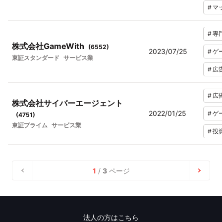
#
マ
#
専
株式会社GameWith
(
6552
)
2023/07/25
#
ゲ
東証スタンダード
サービス業
#
広
#
広
株式会社サイバーエージェント
2022/01/25
#
ゲ
(
4751
)
東証プライム
サービス業
#
投
1
/
3
ページ
法人の方はこちら