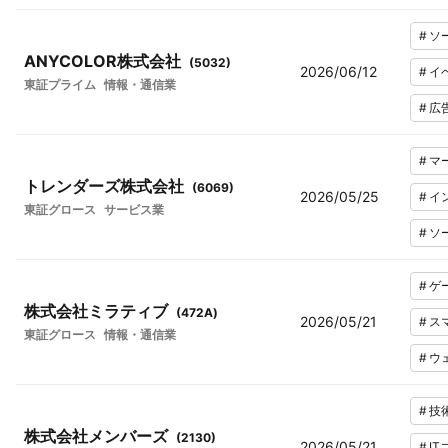
#
ソ
ANYCOLOR株式会社
(
5032
)
2026/06/12
#
イ
東証プライム
情報・通信業
#
広
#
マ
トレンダーズ株式会社
(
6069
)
2026/05/25
#
イ
東証グロース
サービス業
#
ソ
#
ゲ
株式会社ミラティブ
(
472A
)
2026/05/21
#
ス
東証グロース
情報・通信業
#
ウ
#
技
株式会社メンバーズ
(
2130
)
2026/05/21
#
I