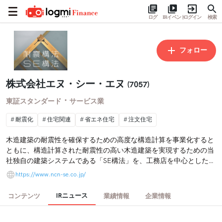
ログ
IRイベント
ログイン
検索
フォロー
株式会社エヌ・シー・エヌ
(7057)
・
東証スタンダード
サービス業
耐震化
住宅関連
省エネ住宅
注文住宅
木造建築の耐震性を確保するための高度な構造計算を事業化すると
ともに、構造計算された耐震性の高い木造建築を実現するための当
社独自の建築システムである「SE構法」を、工務店を中心とした
SE構法登録施工店ネットワークを通じて提供しております。
https://www.ncn-se.co.jp/
IRニュース
コンテンツ
業績情報
企業情報