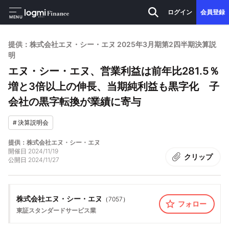
ログイン
会員登録
MENU
提供：株式会社エヌ・シー・エヌ 2025年3月期第2四半期決算説
明
エヌ・シー・エヌ、営業利益は前年比281.5％
増と3倍以上の伸長、当期純利益も黒字化 子
会社の黒字転換が業績に寄与
#
決算説明会
提供：株式会社エヌ・シー・エヌ
開催日
2024/11/19
クリップ
公開日
2024/11/27
株式会社エヌ・シー・エヌ
（
7057
）
フォロー
東証スタンダード
サービス業