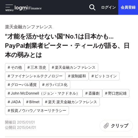
ログイン
会員登録
MENU
楽天金融カンファレンス
"才能を活かせない国"No.1は日本かも…
PayPal創業者ピーター・ティールが語る、日
本の弱みとは
#
その他
#
三木 浩史
#
楽天金融カンファレンス
#
ファイナンシャルテクノロジー
#
規制緩和
#
ビットコイン
#
グローバル通貨
#
ガラパゴス化
#
John McDonnell（ジョン・マクドネル）
#
斎藤創
#
野口悠紀雄
#
JADA
#
Bitnet
#
楽天 楽天金融カンファレンス
#
投資ノウハウ／マネーリテラシー
開催日
2015/01/01
クリップ
公開日
2015/04/01