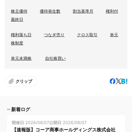
株主優待
優待発生数
割当基準月
権利付
最終日
権利落ち日
つなぎ売り
クロス取引
単元
株制度
単元未満株
自社株買い
クリップ
新着ログ
開催日
2026/08/07
公開日
2026/08/07
【速報版】コーア商事ホールディングス株式会社