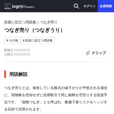
ログイン
会員登録
MENU
投資に役立つ用語集｜つなぎ売り
つなぎ売り（つなぎうり）
#
その他
#
投資に役立つ用語集
開催日
2025/03/12
クリップ
公開日
2025/03/12
用語解説
つなぎ売りとは、保有している株式の値下がりが予想される場合
に、現物株を売却せずに信用取引で同じ銘柄を空売りする投資手
法です。「保険つなぎ」とも呼ばれ、株価下落リスクをヘッジす
る目的で活用されます。