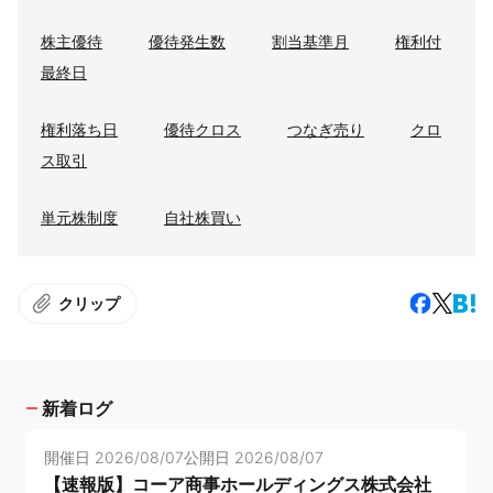
株主優待
優待発生数
割当基準月
権利付
最終日
権利落ち日
優待クロス
つなぎ売り
クロ
ス取引
単元株制度
自社株買い
クリップ
新着ログ
開催日
2026/08/07
公開日
2026/08/07
【速報版】コーア商事ホールディングス株式会社