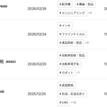
#
航空機
#
機械・部品
7409
)
2026/02/26
2
#
エンジニアリング
+
4
#
インキ
2026/02/24
1
#
ファインケミカル
#
液晶部材・部品
+
9
#
自動車部材・部品
社
(
6592
)
2026/02/20
1
#
自動車電子化
#
ロボット
+
1
#
資源開発
58
)
2025/12/25
1
#
石油・石油元売り
#
LNG
+
16