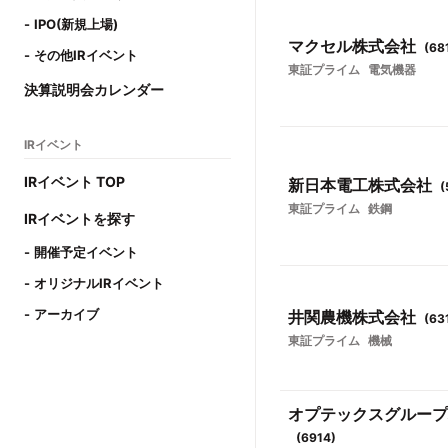
IPO(新規上場)
マクセル株式会社
(
68
その他IRイベント
東証プライム
電気機器
決算説明会カレンダー
IRイベント
IRイベント TOP
新日本電工株式会社
(
東証プライム
鉄鋼
IRイベントを探す
開催予定イベント
オリジナルIRイベント
アーカイブ
井関農機株式会社
(
63
東証プライム
機械
オプテックスグループ
(
6914
)