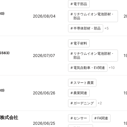
#
電子部品
10
)
#
リチウムイオン電池部材・
2026/08/04
2
部品
#
半導体部材・部品
+
5
#
電子材料
5563
)
#
リチウムイオン電池部材・
2026/07/07
1
部品
#
電気自動車・EV関連
+
10
#
スマート農業
10
)
2026/06/26
1
#
農業関連
#
ガーデニング
+
2
株式会社
#
センサー
#
FA関連
2026/06/25
1