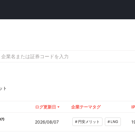
ット
ログ更新日
企業テーマタグ
I
07
)
2026/08/07
#
円安メリット
#
LNG
1