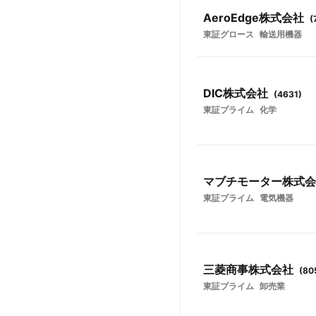
AeroEdge株式会社
(
東証グロース
輸送用機器
DIC株式会社
(
4631
)
東証プライム
化学
マブチモーター株式会
東証プライム
電気機器
三菱商事株式会社
(
80
東証プライム
卸売業