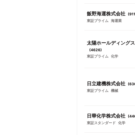
飯野海運株式会社
(
91
東証プライム
海運業
太陽ホールディングス
(
4626
)
東証プライム
化学
日立建機株式会社
(
63
東証プライム
機械
日華化学株式会社
(
44
東証スタンダード
化学