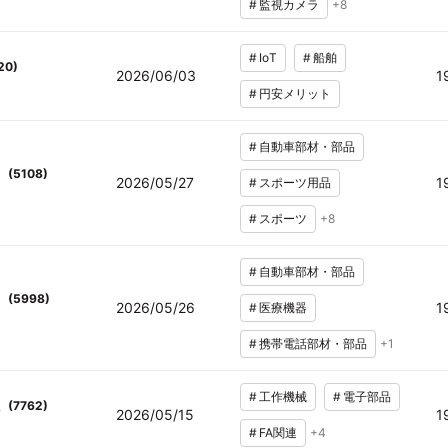
#
監視カメラ
+
8
#
IoT
#
船舶
20
)
2026/06/03
1
#
円安メリット
#
自動車部材・部品
(
5108
)
2026/05/27
1
#
スポーツ用品
#
スポーツ
+
8
#
自動車部材・部品
(
5998
)
2026/05/26
1
#
医療機器
#
携帯電話部材・部品
+
1
#
工作機械
#
電子部品
(
7762
)
2026/05/15
1
#
FA関連
+
4