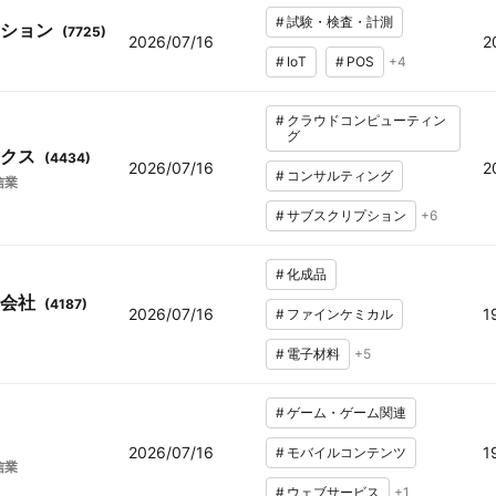
#
試験・検査・計測
ション
(
7725
)
2026/07/16
2
#
IoT
#
POS
+
4
#
クラウドコンピューティン
グ
クス
(
4434
)
2026/07/16
2
#
コンサルティング
信業
#
サブスクリプション
+
6
#
化成品
会社
(
4187
)
2026/07/16
1
#
ファインケミカル
#
電子材料
+
5
#
ゲーム・ゲーム関連
)
2026/07/16
1
#
モバイルコンテンツ
信業
#
ウェブサービス
+
1