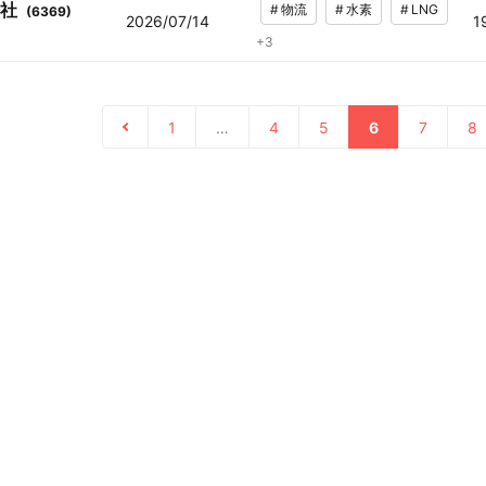
社
#
物流
#
水素
#
LNG
(
6369
)
2026/07/14
1
+
3
1
…
4
5
6
7
8
の方はこちら
利用規約
プライバシーポリシー
お問い合わせ
採用情報
運営