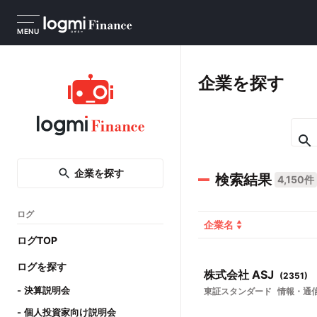
MENU
企業を探す
企業を探す
検索結果
4,150件
ログ
企業名
ログTOP
ログを探す
株式会社 ASJ
(
2351
)
決算説明会
東証スタンダード
情報・通
個人投資家向け説明会