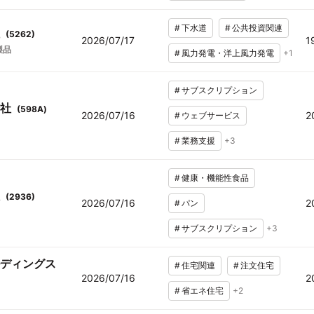
#
下水道
#
公共投資関連
(
5262
)
2026/07/17
1
製品
#
風力発電・洋上風力発電
+
1
#
サブスクリプション
社
(
598A
)
2026/07/16
2
#
ウェブサービス
#
業務支援
+
3
#
健康・機能性食品
(
2936
)
2026/07/16
2
#
パン
#
サブスクリプション
+
3
ディングス
#
住宅関連
#
注文住宅
2026/07/16
2
#
省エネ住宅
+
2