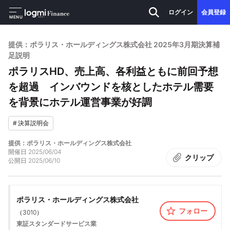
ログイン
会員登録
MENU
提供：ポラリス・ホールディングス株式会社 2025年3月期決算補
足説明
ポラリスHD、売上高、各利益ともに前回予想
を超過 インバウンドを核としたホテル需要
を背景にホテル運営事業が好調
#
決算説明会
提供：ポラリス・ホールディングス株式会社
開催日
2025/06/04
クリップ
公開日
2025/06/10
ポラリス・ホールディングス株式会社
フォロー
（
3010
）
東証スタンダード
サービス業