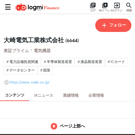
ログ
IRイベント
ログイン
検索
フォロー
大崎電気工業株式会社
(6644)
・
東証プライム
電気機器
電力設備投資関連
半導体製造装置
液晶製造装置
ICカード
データセンター
国策
https://www.osaki.co.jp/
コンテンツ
IRニュース
業績情報
企業情報
ページ上部へ