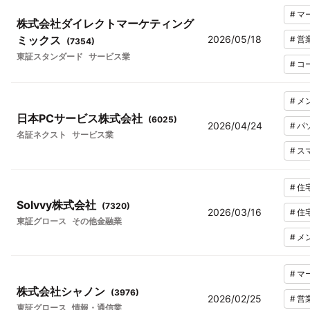
#
マ
株式会社ダイレクトマーケティング
ミックス
2026/05/18
#
営
(
7354
)
東証スタンダード
サービス業
#
コ
#
メ
日本PCサービス株式会社
(
6025
)
2026/04/24
#
パ
名証ネクスト
サービス業
#
ス
#
住
Solvvy株式会社
(
7320
)
2026/03/16
#
住
東証グロース
その他金融業
#
メ
#
マ
株式会社シャノン
(
3976
)
2026/02/25
#
営
東証グロース
情報・通信業