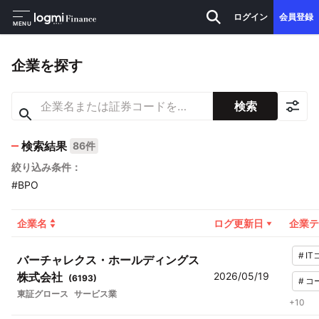
ログイン
会員登録
MENU
企業を探す
検索
検索結果
86件
絞り込み条件：
#BPO
企業名
ログ更新日
企業テ
#
I
バーチャレクス・ホールディングス
株式会社
2026/05/19
(
6193
)
#
コ
東証グロース
サービス業
+
10