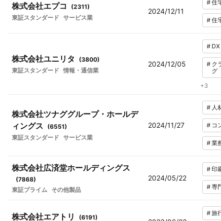
#
住
株式会社エプコ
(
2311
)
2024/12/11
東証スタンダード
サービス業
#
住
#
DX
株式会社ユニリタ
(
3800
)
2024/12/05
#
ク
東証スタンダード
情報・通信業
グ
+
3
#
人
株式会社ツナググループ・ホールデ
ィングス
2024/11/27
#
コ
(
6551
)
東証スタンダード
サービス業
#
業
株式会社広済堂ホールディングス
#
印
2024/05/22
(
7868
)
#
専
東証プライム
その他製品
#
旅
株式会社エアトリ
(
6191
)