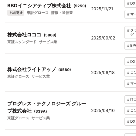
#
DX
BBDイニシアティブ株式会社
(
5259
)
2025/11/21
上場廃止
東証グロース
情報・通信業
#
マ
#
ク
株式会社ロココ
グ
(
5868
)
2025/09/02
東証スタンダード
サービス業
#
BP
#
DX
株式会社ライトアップ
(
6580
)
2025/06/18
#
コ
東証グロース
サービス業
#
マ
#
I
プログレス・テクノロジーズ グルー
プ株式会社
2025/04/10
#
コ
(
339A
)
東証グロース
サービス業
#
DX