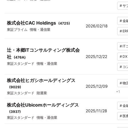
#
サ
#
金
株式会社CAC Holdings
(
4725
)
2026/02/18
東証プライム
情報・通信業
#
ER
#
I
辻・本郷ITコンサルティング株式会
社
2025/12/22
#
DX
(
476A
)
東証スタンダード
情報・通信業
#
コ
株式会社ヒガシホールディングス
#
物
2025/12/09
(
9029
)
+
1
東証スタンダード
陸運業
株式会社Ubicomホールディングス
#
金
2025/11/28
(
3937
)
#
医
東証スタンダード
情報・通信業