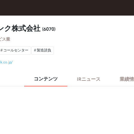
ンク株式会社
(6070)
ビス業
コールセンター
製造請負
k.co.jp/
コンテンツ
IRニュース
業績情