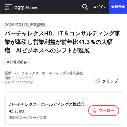
ログイン
会員登録
MENU
2026年3月期決算説明
バーチャレクスHD、IT＆コンサルティング事
業が牽引し営業利益が前年比41.3％の大幅
増 AIビジネスへのシフトが進展
#
決算説明会
提供：バーチャレクス・ホールディングス株式会社
開催日
2026/05/13
クリップ
公開日
2026/05/19
バーチャレクス・ホールディングス株式会
フォロー
社
（
6193
）
東証グロース
サービス業