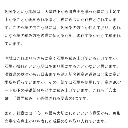
阿闍梨という地位は、天皇陛下から御褒美を賜った際にも土足で
上がることが認められるほど、神に近づいた存在とされていま
す。この石垣の向こう側には、阿闍梨の方々が住んでおり、きれ
いな石垣の積み方を後世に伝えるため、現存するかたちで積まれ
ています。
お城はこれよりもさらに高く石垣を積み上げているわけですが、
石垣が壊れたという話はあまり耳にすることがないと思います。
滋賀県の草津から八日市までを結ぶ新名神高速道路は非常に高い
場所を通っていますが、その一部では石垣を使用して、高さ80メ
ートル下の基礎部分を頑丈に積み上げています。これも「穴太
衆」「野面積み」が評価される要素の1つです。
また、社章には「心」を最も大切にしたいという意図から、象形
文字で右肩上がりを表した成長の姿を取り入れています。