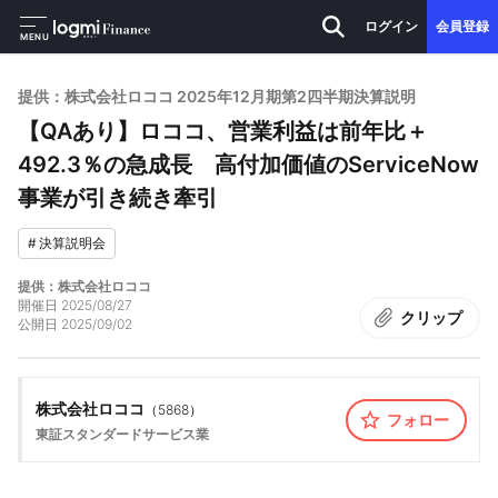
ログイン
会員登録
MENU
提供：株式会社ロココ 2025年12月期第2四半期決算説明
【QAあり】ロココ、営業利益は前年比＋
492.3％の急成長 高付加価値のServiceNow
事業が引き続き牽引
#
決算説明会
提供：株式会社ロココ
開催日
2025/08/27
クリップ
公開日
2025/09/02
株式会社ロココ
（
5868
）
フォロー
東証スタンダード
サービス業