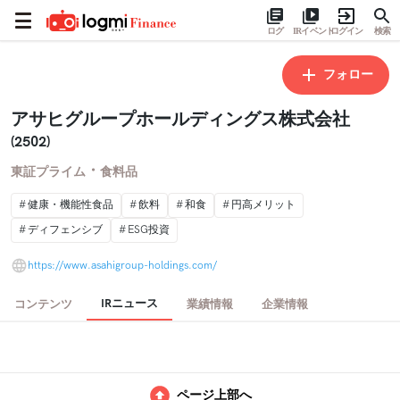
ログ
IRイベント
ログイン
検索
フォロー
アサヒグループホールディングス株式会社
(2502)
・
東証プライム
食料品
健康・機能性食品
飲料
和食
円高メリット
ディフェンシブ
ESG投資
https://www.asahigroup-holdings.com/
IRニュース
コンテンツ
業績情報
企業情報
ページ上部へ