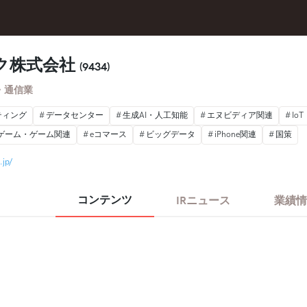
ク株式会社
(9434)
・通信業
ティング
データセンター
生成AI・人工知能
エヌビディア関連
IoT
ゲーム・ゲーム関連
eコマース
ビッグデータ
iPhone関連
国策
.jp/
コンテンツ
IRニュース
業績情