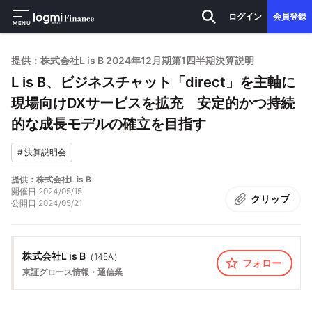
ログイン
会員登録
MENU
提供：株式会社L is B 2024年12月期第1四半期決算説明
L is B、ビジネスチャット「direct」を主軸に
現場向けDXサービスを拡充 安定的かつ持続
的な成長モデルの確立を目指す
#
決算説明会
提供：株式会社L is B
開催日
2024/05/15
クリップ
公開日
2024/05/21
株式会社L is B
（
145A
）
フォロー
東証グロース
情報・通信業