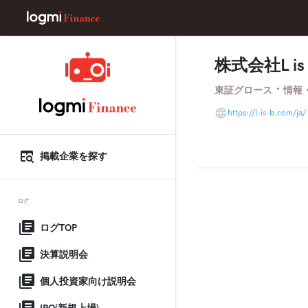
株式会社L is
・
東証グロース
情報
https://l-is-b.com/ja/
掲載企業を探す
ログ
ログTOP
決算説明会
個人投資家向け説明会