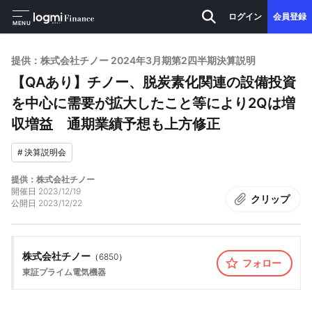
ログイン
会員登録
MENU
提供：株式会社チノー 2024年3月期第2四半期決算説明
【QAあり】チノー、脱炭素化関連の設備投資
を中心に需要が拡大したこと等により2Qは増
収増益 通期業績予想も上方修正
#
決算説明会
提供：株式会社チノー
開催日
2023/12/19
クリップ
公開日
2023/12/22
株式会社チノー
（
6850
）
フォロー
東証プライム
電気機器