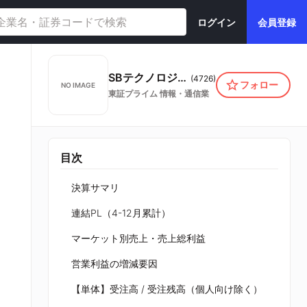
ログイン
会員登録
SBテクノロジー株式会社
(
4726
)
フォロー
NO IMAGE
東証プライム
情報・通信業
目次
決算サマリ
連結PL（4-12月累計）
マーケット別売上・売上総利益
営業利益の増減要因
【単体】受注高 / 受注残高（個人向け除く）