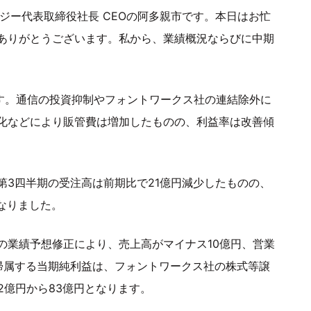
ジー代表取締役社長 CEOの阿多親市です。本日はお忙
ありがとうございます。私から、業績概況ならびに中期
です。通信の投資抑制やフォントワークス社の連結除外に
化などにより販管費は増加したものの、利益率は改善傾
第3四半期の受注高は前期比で21億円減少したものの、
となりました。
の業績予想修正により、売上高がマイナス10億円、営業
帰属する当期純利益は、フォントワークス社の株式等譲
2億円から83億円となります。