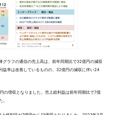
棒グラフの通信の売上高は、前年同期比で32億円の減収
益率は改善しているものの、32億円の減収に伴い24
億円の増収となりました。売上総利益は前年同期比で7億
た。
売上総利益が7億円から13億円となりました。2023年3月