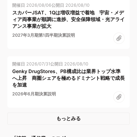
開催日
2026/08/06
公開日
2026/08/10
スカパーJSAT、1Qは増収増益で着地 宇宙・メデ
ィア両事業が順調に進捗、安全保障領域・光アライ
アンス事業が拡大
2027年3月期第1四半期決算説明
開催日
2026/07/31
公開日
2026/08/10
Genky DrugStores、PB構成比は業界トップ水準
へ上昇 商圏シェアを極めるドミナント戦略で成長
を加速
2026年6月期決算説明
もっとみる