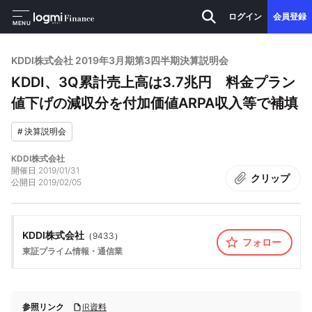
ログイン
会員登録
MENU
KDDI株式会社 2019年3月期第3四半期決算説明会
KDDI、3Q累計売上高は3.7兆円 料金プラン
値下げの減収分を付加価値ARPA収入等で補填
#
決算説明会
KDDI株式会社
開催日
2019/01/31
クリップ
公開日
2019/02/05
KDDI株式会社
（
9433
）
フォロー
東証プライム
情報・通信業
参照リンク
IR資料