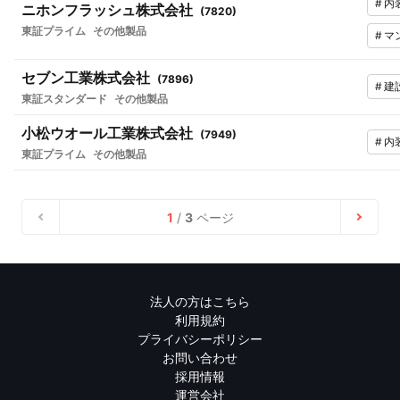
#
内
ニホンフラッシュ株式会社
(
7820
)
東証プライム
その他製品
#
マ
セブン工業株式会社
(
7896
)
#
建
東証スタンダード
その他製品
小松ウオール工業株式会社
(
7949
)
#
内
東証プライム
その他製品
1
/
3
ページ
法人の方はこちら
利用規約
プライバシーポリシー
お問い合わせ
採用情報
運営会社