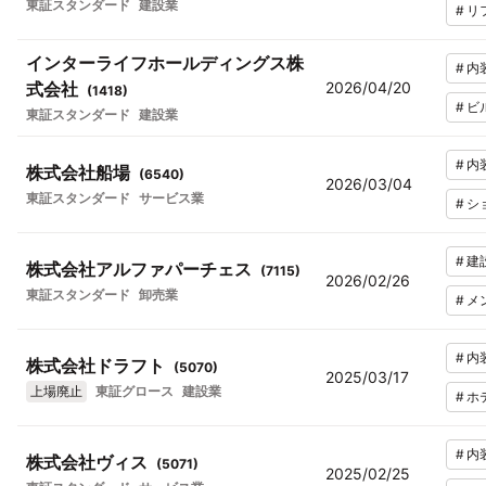
東証スタンダード
建設業
#
リ
インターライフホールディングス株
#
内
式会社
2026/04/20
(
1418
)
#
ビ
東証スタンダード
建設業
#
内
株式会社船場
(
6540
)
2026/03/04
東証スタンダード
サービス業
#
シ
#
建
株式会社アルファパーチェス
(
7115
)
2026/02/26
東証スタンダード
卸売業
#
メ
#
内
株式会社ドラフト
(
5070
)
2025/03/17
上場廃止
東証グロース
建設業
#
ホ
#
内
株式会社ヴィス
(
5071
)
2025/02/25