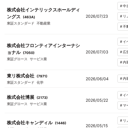
#
中
株式会社インテリックスホールディ
ングス
2026/07/23
#
リ
(
463A
)
東証スタンダード
不動産業
#
不
#
イ
株式会社フロンティアインターナシ
ョナル
2026/07/03
#
広
(
7050
)
東証グロース
サービス業
#
内
東リ株式会社
(
7971
)
2026/06/04
#
内
東証スタンダード
化学
#
イ
株式会社博展
(
2173
)
2026/05/22
東証グロース
サービス業
#
マ
#
リ
株式会社キャンディル
(
1446
)
2026/05/15