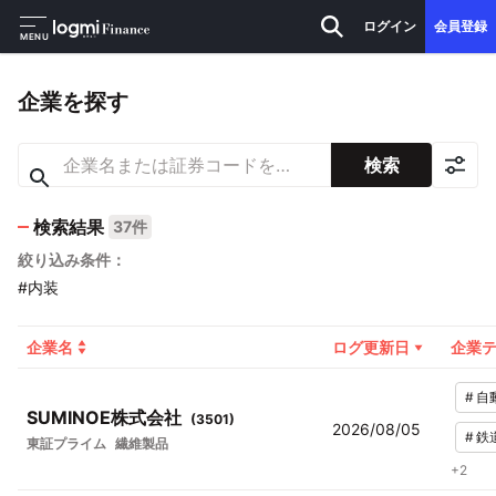
ログイン
会員登録
MENU
企業を探す
検索
検索結果
37件
絞り込み条件：
#内装
企業名
ログ更新日
企業
#
自
SUMINOE株式会社
(
3501
)
2026/08/05
#
鉄
東証プライム
繊維製品
+
2