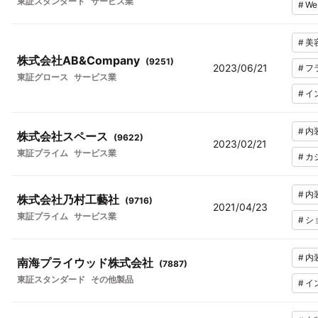
東証スタンダード
サービス業
#
W
#
美
株式会社AB&Company
(
9251
)
2023/06/21
#
フ
東証グロース
サービス業
#
イ
#
内
株式会社スペース
(
9622
)
2023/02/21
東証プライム
サービス業
#
カ
#
内
株式会社乃村工藝社
(
9716
)
2021/04/23
東証プライム
サービス業
#
シ
#
内
南海プライウッド株式会社
(
7887
)
東証スタンダード
その他製品
#
イ