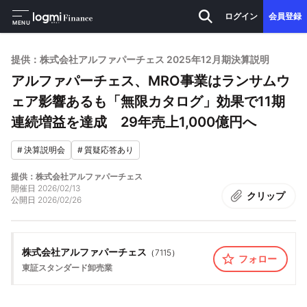
ログイン
会員登録
MENU
提供：株式会社アルファパーチェス 2025年12月期決算説明
アルファパーチェス、MRO事業はランサムウ
ェア影響あるも「無限カタログ」効果で11期
連続増益を達成 29年売上1,000億円へ
#
決算説明会
#
質疑応答あり
提供：株式会社アルファパーチェス
開催日
2026/02/13
クリップ
公開日
2026/02/26
株式会社アルファパーチェス
（
7115
）
フォロー
東証スタンダード
卸売業