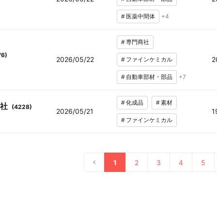
#
医薬中間体
+
4
#
専門商社
76
)
2026/05/22
2
#
ファインケミカル
#
自動車部材・部品
+
7
#
化成品
#
素材
社
(
4228
)
2026/05/21
1
#
ファインケミカル
1
2
3
4
5