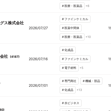
#
医療・医薬品
+
6
#
ファインケミカル
グス株式会社
2026/07/27
1
#
医薬中間体
#
医療・医薬品
+
10
#
化成品
会社
(
4187
)
2026/07/16
1
#
ファインケミカル
#
電子材料
+
5
#
専門商社
#
機械・部品
)
2026/07/01
1
#
化成品
+
13
#
水ビジネス
40
)