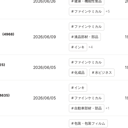
2026/06/26
2
#
健康・機能性食品
#
ファインケミカル
+
5
#
ファインケミカル
(
4968
)
2026/06/09
1
#
液晶部材・部品
#
インキ
+
4
#
ファインケミカル
25
)
2026/06/05
1
#
化成品
#
水ビジネス
#
インキ
4635
)
2026/06/05
1
#
ファインケミカル
#
自動車部材・部品
+
1
#
包装・包装フィルム