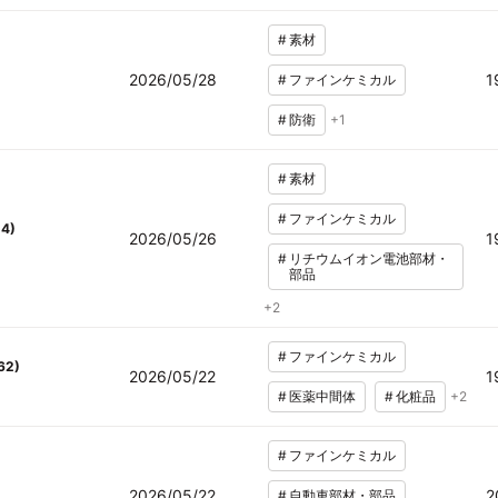
#
素材
2026/05/28
1
#
ファインケミカル
#
防衛
+
1
#
素材
#
ファインケミカル
14
)
2026/05/26
1
#
リチウムイオン電池部材・
部品
+
2
#
ファインケミカル
62
)
2026/05/22
1
#
医薬中間体
#
化粧品
+
2
#
ファインケミカル
2026/05/22
2
#
自動車部材・部品