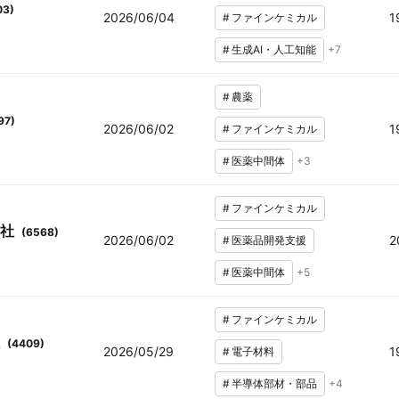
03
)
2026/06/04
1
#
ファインケミカル
#
生成AI・人工知能
+
7
#
農薬
97
)
2026/06/02
1
#
ファインケミカル
#
医薬中間体
+
3
#
ファインケミカル
社
(
6568
)
2026/06/02
2
#
医薬品開発支援
#
医薬中間体
+
5
#
ファインケミカル
(
4409
)
2026/05/29
1
#
電子材料
#
半導体部材・部品
+
4