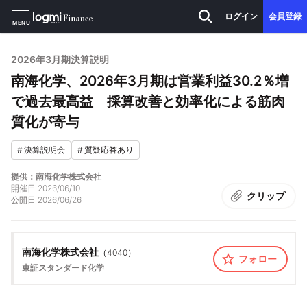
ログイン
会員登録
MENU
2026年3月期決算説明
南海化学、2026年3月期は営業利益30.2％増
で過去最高益 採算改善と効率化による筋肉
質化が寄与
#
決算説明会
#
質疑応答あり
提供：南海化学株式会社
開催日
2026/06/10
クリップ
公開日
2026/06/26
南海化学株式会社
（
4040
）
フォロー
東証スタンダード
化学