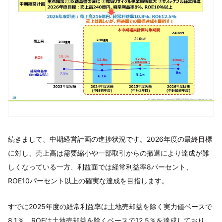
続きまして、中期経営計画の進捗状況です。2026年度の最終目標
に対し、売上高は需要縮小や一部取引からの撤退により達成が難
しくなっている一方、利益面では経常利益率8パーセント、
ROE10パーセント以上の確実な達成を目指します。
すでに2025年度の経常利益率は土地売却益を除く実力値ベースで
8.1％、ROEは土地売却益を除くベースで12.5％を達成しており、