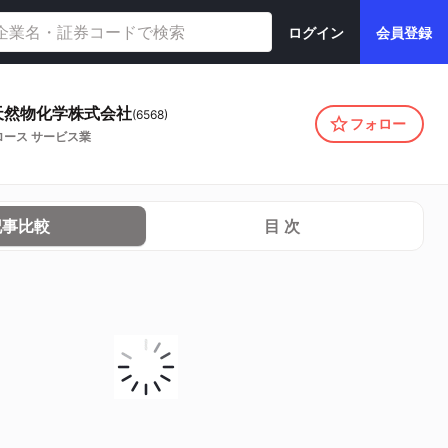
ログイン
会員登録
天然物化学株式会社
(
6568
)
フォロー
ロース
サービス業
記事比較
目 次