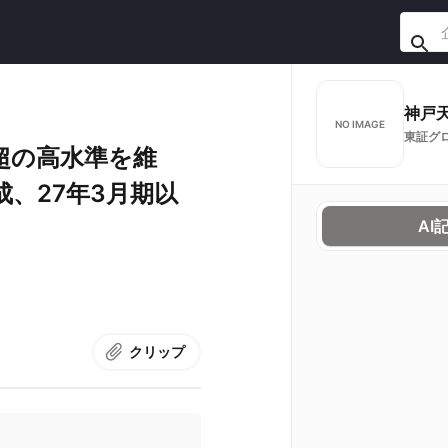
神戸
NO IMAGE
東証グ
超の高水準を維
成、27年3月期以
AI
クリップ