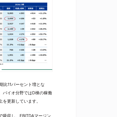
期比11パーセント増とな
。バイオ分野ではD棟の稼働
上を更新しています。
吸収し、EBITDAマージン