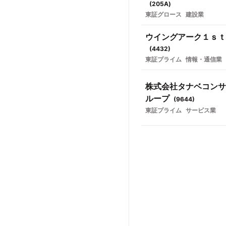
(
205A
)
東証グロース
建設業
ウイングアーク１ｓｔ
(
4432
)
東証プライム
情報・通信業
株式会社タナベコンサ
ループ
(
9644
)
東証プライム
サービス業