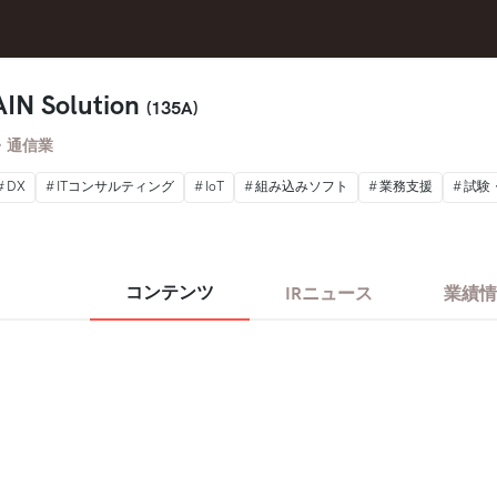
 Solution
(135A)
・通信業
DX
ITコンサルティング
IoT
組み込みソフト
業務支援
試験
コンテンツ
IRニュース
業績情