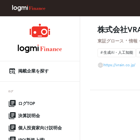
株式会社VRAIN
・
東証グロース
情報
生成AI・人工知能
https://vrain.co.jp/
掲載企業を探す
ログ
ログTOP
決算説明会
個人投資家向け説明会