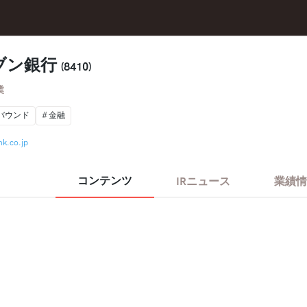
ブン銀行
(8410)
業
バウンド
金融
nk.co.jp
コンテンツ
IRニュース
業績情