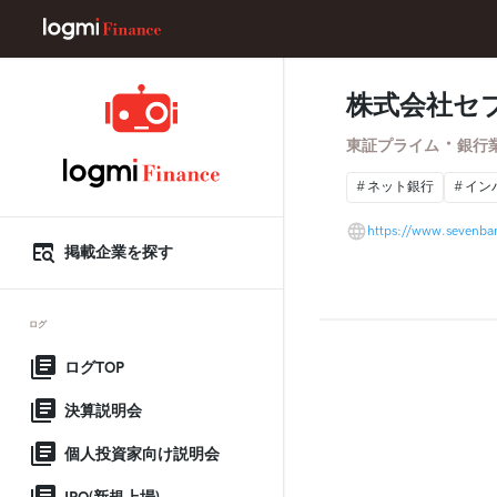
株式会社セ
・
東証プライム
銀行
ネット銀行
イン
https://www.sevenba
掲載企業を探す
ログ
ログTOP
決算説明会
個人投資家向け説明会