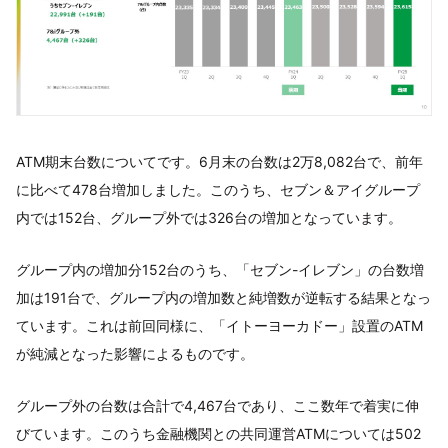
ATM期末台数についてです。6月末の台数は2万8,082台で、前年
に比べて478台増加しました。このうち、セブン＆アイグループ
内では152台、グループ外では326台の増加となっています。
グループ内の増加分152台のうち、「セブン-イレブン」の台数増
加は191台で、グループ内の増加数と純増数が逆転する結果となっ
ています。これは前回同様に、「イトーヨーカドー」設置のATM
が純減となった影響によるものです。
グループ外の台数は合計で4,467台であり、ここ数年で着実に伸
びています。このうち金融機関との共同運営ATMについては502