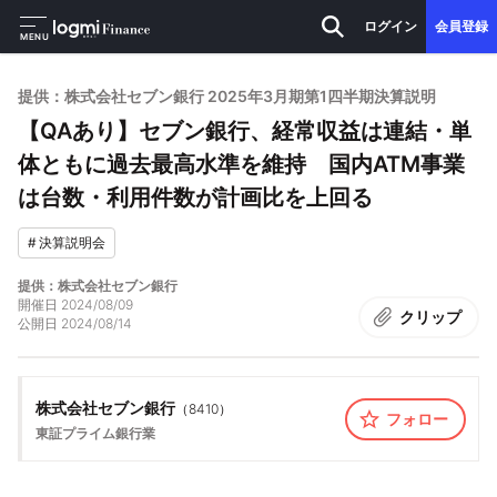
ログイン
会員登録
MENU
提供：株式会社セブン銀行 2025年3月期第1四半期決算説明
【QAあり】セブン銀行、経常収益は連結・単
体ともに過去最高水準を維持 国内ATM事業
は台数・利用件数が計画比を上回る
#
決算説明会
提供：株式会社セブン銀行
開催日
2024/08/09
クリップ
公開日
2024/08/14
株式会社セブン銀行
（
8410
）
フォロー
東証プライム
銀行業