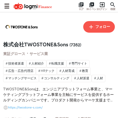
ログ
IRイベント
ログイン
検索
フォロー
株式会社TWOSTONE&Sons
(7352)
・
東証グロース
サービス業
技術者派遣
人材紹介
転職支援
専門サイト
広告・広告代理店
HRテック
人材育成
教育
マッチングサービス
コンサルティング
人材派遣
人材
TWOSTONE&Sonsは、エンジニアプラットフォーム事業と、マー
ケティングプラットフォーム事業を主軸にサービスを提供するホー
ルディングカンパニーです。プロダクト開発からマーケ支援まで、
ITやDXに関する企業のあらゆる課題を解決するためサービスを展開
https://twostone-s.com/
しております。