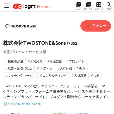
ログ
IRイベント
ログイン
検索
フォロー
株式会社TWOSTONE&Sons
(7352)
・
東証グロース
サービス業
技術者派遣
人材紹介
転職支援
専門サイト
広告・広告代理店
HRテック
人材育成
教育
マッチングサービス
コンサルティング
人材派遣
人材
TWOSTONE&Sonsは、エンジニアプラットフォーム事業と、マー
ケティングプラットフォーム事業を主軸にサービスを提供するホー
ルディングカンパニーです。プロダクト開発からマーケ支援まで、
ITやDXに関する企業のあらゆる課題を解決するためサービスを展開
https://twostone-s.com/
しております。