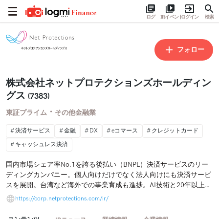
ログ
IRイベント
ログイン
検索
フォロー
株式会社ネットプロテクションズホールディン
グス
(7383)
・
東証プライム
その他金融業
決済サービス
金融
DX
eコマース
クレジットカード
キャッシュレス決済
国内市場シェア率No.1を誇る後払い（BNPL）決済サービスのリー
ディングカンパニー。個人向けだけでなく法人向けにも決済サービ
スを展開。台湾など海外での事業育成も進捗。AI技術と20年以上に
渡り蓄積してきたビッグデータを活用した独自の与信システムが強
https://corp.netprotections.com/ir/
み。誰もが安心かつスムーズに商取引できる社会を目指す。