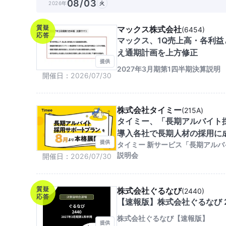
08/03
2026年
火
質疑
マックス株式会社
(
6454
)
応答
マックス、1Q売上高・各利
え通期計画を上方修正
提供
2027年3月期第1四半期決算説明
開催日
2026/07/30
株式会社タイミー
(
215A
)
タイミー、「長期アルバイト
導入各社で長期人材の採用に
提供
タイミー 新サービス「長期アル
説明会
開催日
2026/07/30
質疑
株式会社ぐるなび
(
2440
)
応答
【速報版】株式会社ぐるなび 2
株式会社ぐるなび【速報版】
提供