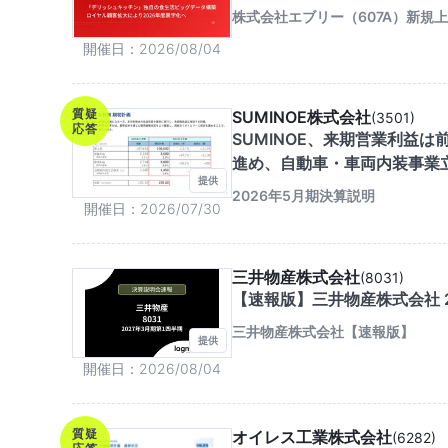
株式会社エブリー（607A）新規
開催日
2026/08/04
質疑
SUMINOE株式会社
(
3501
)
応答
SUMINOE、来期営業利益は
進め、自動車・車両内装事業
提供
2026年5月期決算説明
開催日
2026/07/30
三井物産株式会社
(
8031
)
【速報版】三井物産株式会社 2
三井物産株式会社【速報版】
提供
開催日
2026/08/04
質疑
オイレス工業株式会社
(
6282
)