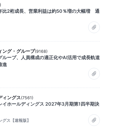
)
年比2桁成長、営業利益は約50％増の大幅増 通
ィング・グループ
(
9168
)
グループ、人員構成の適正化やAI活用で成長軌道
推進
ディングス
(
7561
)
イホールディングス 2027年3月期第1四半期決
ングス【速報版】