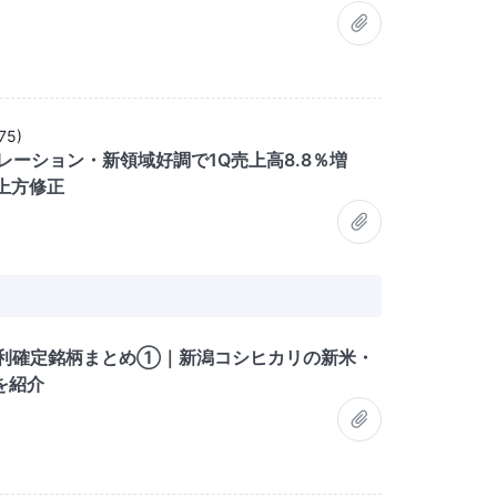
75
)
レーション・新領域好調で1Q売上高8.8％増
上方修正
権利確定銘柄まとめ①｜新潟コシヒカリの新米・
を紹介