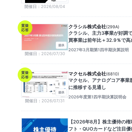
開催日
2026/08/04
質疑
クラシル株式会社
(
299A
)
応答
クラシル、主力3事業が好調で
買事業は前年比＋32.9％で
提供
2027年3月期第1四半期決算説明
開催日
2026/07/30
質疑
マクセル株式会社
(
6810
)
応答
マクセル、アナログコア事業
に推移する見通し
提供
2026年度第1四半期決算説明会
開催日
2026/07/31
【2026年8月】株主優待の
フト・QUOカードなど注目優