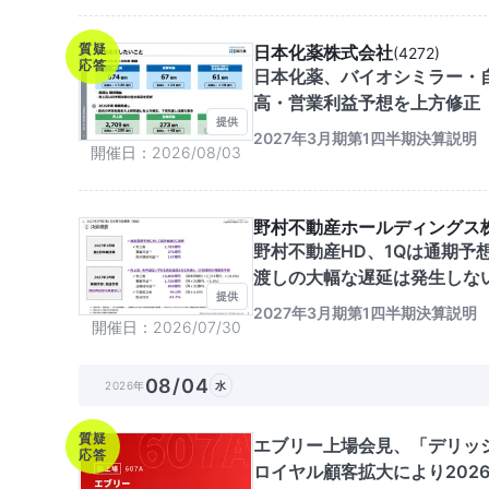
質疑
日本化薬株式会社
(
4272
)
応答
日本化薬、バイオシミラー・
高・営業利益予想を上方修正
提供
2027年3月期第1四半期決算説明
開催日
2026/08/03
野村不動産ホールディングス
野村不動産HD、1Qは通期
渡しの大幅な遅延は発生しな
提供
2027年3月期第1四半期決算説明
開催日
2026/07/30
08/04
2026年
水
質疑
エブリー上場会見、「デリッ
応答
ロイヤル顧客拡大により202