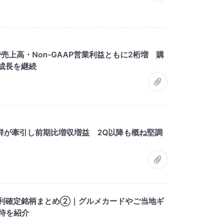
売上高・Non-GAAP営業利益ともに2桁増 購
高成長を継続
群が牽引し前期比増収増益 2Q以降も概ね堅調
権利確定銘柄まとめ②｜グルメカードやご当地ギ
待を紹介