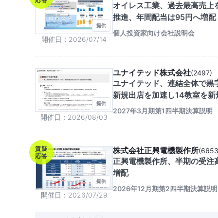
応答
オイレス工業、過去最高売上
推進、年間配当は95円へ増配
提供
個人投資家向け会社説明会
開催日
2026/07/14
ユナイテッド株式会社
(
2497
)
ユナイテッド、連結全体で黒
新規出店を加速し14教室を新
提供
2027年3月期第1四半期決算説明
開催日
2026/08/03
質疑
株式会社正興電機製作所
(
665
応答
正興電機製作所、半期の受注
増配
提供
2026年12月期第2四半期決算説明
開催日
2026/07/29