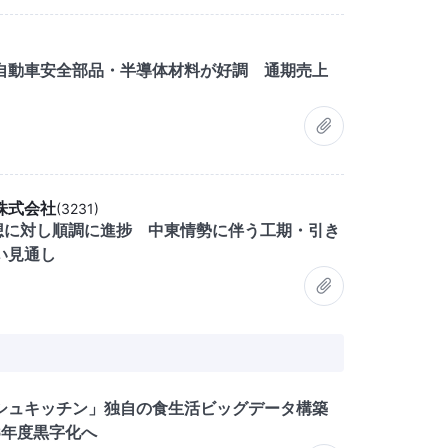
自動車安全部品・半導体材料が好調 通期売上
株式会社
(
3231
)
予想に対し順調に進捗 中東情勢に伴う工期・引き
い見通し
シュキッチン」独自の食生活ビッグデータ構築
6年度黒字化へ