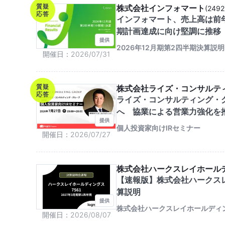
質疑
株式会社インフォマート
(
2492
応答
インフォマート、売上高は前
期計画達成に向け堅調に推移
提供
2026年12月期第2四半期決算説明
開催日
2026/07/31
質疑
株式会社ライズ・コンサルテ
応答
ライズ・コンサルティング・
へ 協業による営業力強化を
提供
個人投資家向けIRセミナー
開催日
2026/07/27
株式会社ハークスレイホール
【速報版】株式会社ハークスレ
算説明
提供
株式会社ハークスレイホールディ
開催日
2026/08/07