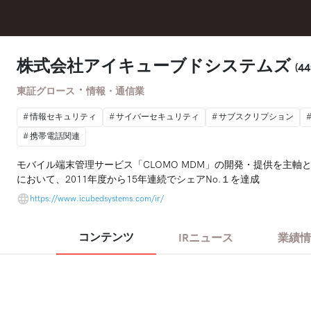
株式会社アイキューブドシステムズ
(44
・
東証グロース
情報・通信業
情報セキュリティ
サイバーセキュリティ
サブスクリプション
携帯電話関連
モバイル端末管理サービス「CLOMO MDM」の開発・提供を主
において、2011年度から15年連続でシェアNo.１を達成
https://www.icubedsystems.com/ir/
コンテンツ
IRニュース
業績情