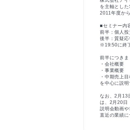
株式会社アイ
を主軸とした
2011年度か
■セミナー内容
前半：個人投
後半：質疑応答
※19:50に
前半につきま
・会社概要

・事業概要

・中期売上目
を中心に説明
なお、2月1
は、2月20日（火
説明会動画や
直近の業績に