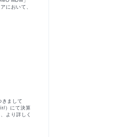
O MDM」
ェアにおいて、
つきまして
/ir/）にて決算
と、より詳しく