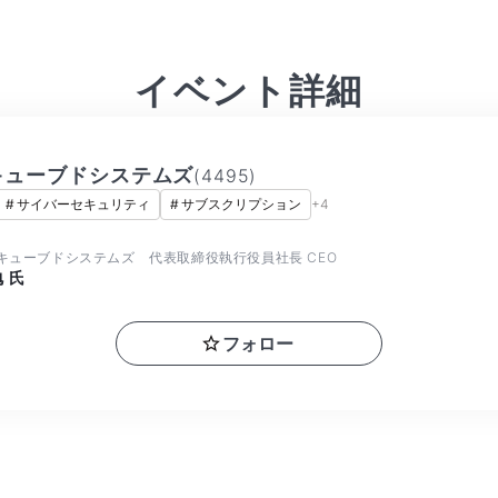
イベント詳細
キューブドシステムズ
(
4495
)
#
サイバーセキュリティ
#
サブスクリプション
+
4
キューブドシステムズ 代表取締役執行役員社長 CEO
勉
氏
フォロー