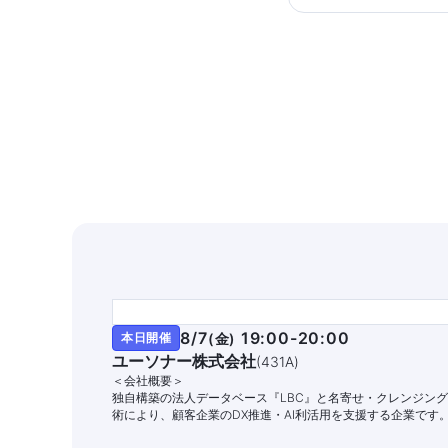
8/7
19:00-20:00
本日開催
(
金
)
ユーソナー株式会社
(
431A
)
＜会社概要＞
独自構築の法人データベース『LBC』と名寄せ・クレンジン
術により、顧客企業のDX推進・AI利活用を支援する企業です