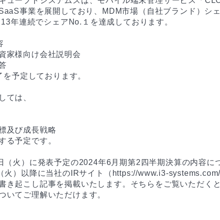
キューブドシステムズは、モバイル端末管理サービス「CLOM
SaaS事業を展開しており、MDM市場（自社ブランド）シ
ら13年連続でシェアNo.１を達成しております。



資家様向け会社説明会



終了を予定しております。

しては、

標及び成長戦略

する予定です。

3日（火）に発表予定の2024年6月期第2四半期決算の内容に
）以降に当社のIRサイト（https://www.i3-systems.com
書き起こし記事を掲載いたします。そちらをご覧いただく
ついてご理解いただけます。