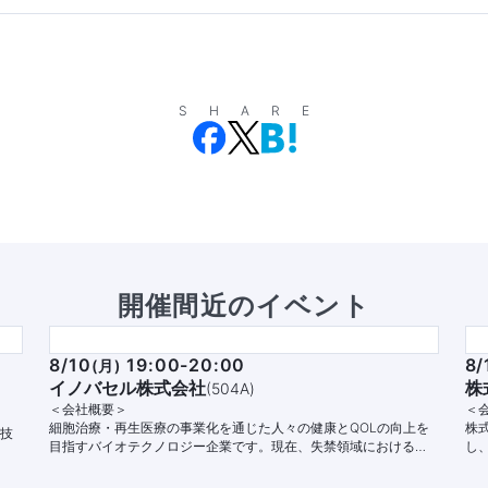
SHARE
開催間近のイベント
8/10
19:00-20:00
8/
(
月
)
イノバセル株式会社
株
(
504A
)
＜会社概要＞
＜
細胞治療・再生医療の事業化を通じた人々の健康とQOLの向上を
株
グ技
目指すバイオテクノロジー企業です。現在、失禁領域における自
し
。
家細胞治療パイプラインの開発と商業化に注力しています。
す