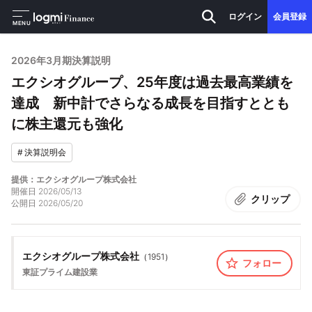
ログイン
会員登録
MENU
2026年3月期決算説明
エクシオグループ、25年度は過去最高業績を
達成 新中計でさらなる成長を目指すととも
に株主還元も強化
#
決算説明会
提供：エクシオグループ株式会社
開催日
2026/05/13
クリップ
公開日
2026/05/20
エクシオグループ株式会社
（
1951
）
フォロー
東証プライム
建設業