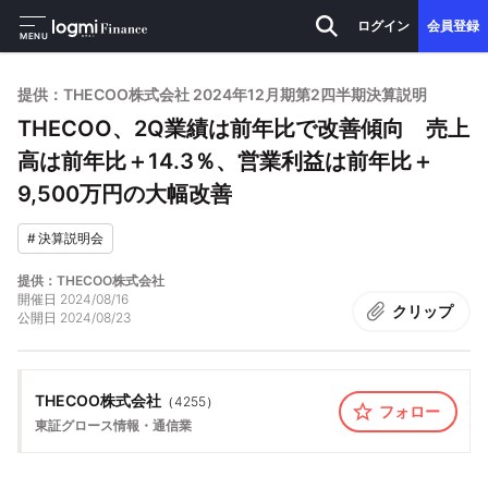
ログイン
会員登録
MENU
提供：THECOO株式会社 2024年12月期第2四半期決算説明
THECOO、2Q業績は前年比で改善傾向 売上
高は前年比＋14.3％、営業利益は前年比＋
9,500万円の大幅改善
#
決算説明会
提供：THECOO株式会社
開催日
2024/08/16
クリップ
公開日
2024/08/23
THECOO株式会社
（
4255
）
フォロー
東証グロース
情報・通信業