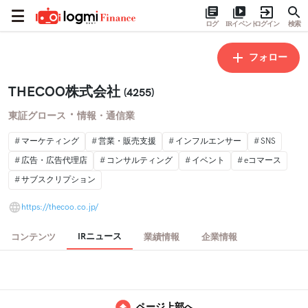
ログ
IRイベント
ログイン
検索
フォロー
THECOO株式会社
(4255)
・
東証グロース
情報・通信業
マーケティング
営業・販売支援
インフルエンサー
SNS
広告・広告代理店
コンサルティング
イベント
eコマース
サブスクリプション
https://thecoo.co.jp/
IRニュース
コンテンツ
業績情報
企業情報
ページ上部へ