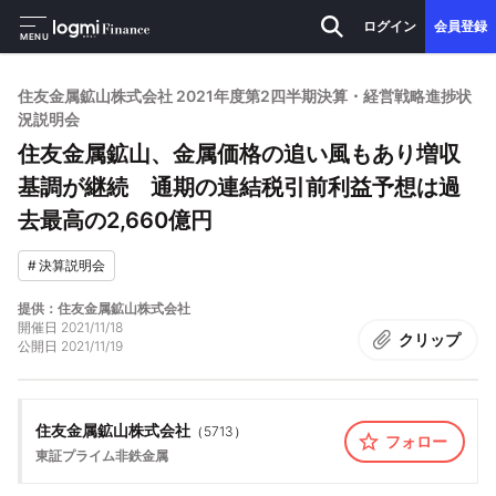
ログイン
会員登録
MENU
住友金属鉱山株式会社 2021年度第2四半期決算・経営戦略進捗状
況説明会
住友金属鉱山、金属価格の追い風もあり増収
基調が継続 通期の連結税引前利益予想は過
去最高の2,660億円
#
決算説明会
提供：住友金属鉱山株式会社
開催日
2021/11/18
クリップ
公開日
2021/11/19
住友金属鉱山株式会社
（
5713
）
フォロー
東証プライム
非鉄金属