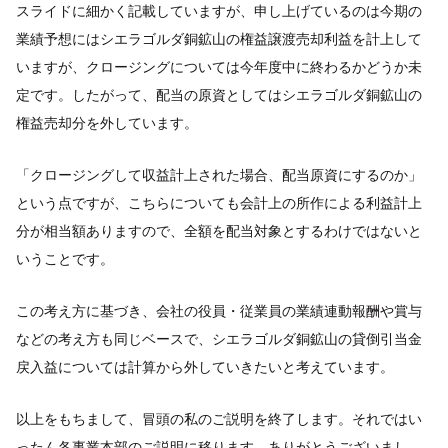
スライドに細かく記載していますが、申し上げているのは今期の
業績予想にはシエラゴルダ銅鉱山の権益譲渡売却利益を計上して
いますが、クロージングについては今年度中に終わるかどうか未
定です。したがって、配当の原資としてはシエラゴルダ銅鉱山の
権益売却分を外しています。
「クロージングして収益計上された場合、配当原資にするのか」
という点ですが、こちらについても会計上の所作による利益計上
分が相当額ありますので、全額を配当対象とするわけではないと
いうことです。
この考え方に基づき、会社の役員・従業員の業績連動報酬や賞与
などの考え方も同じベースで、シエラゴルダ銅鉱山の貸倒引当金
戻入益については計算から外していきたいと考えています。
以上をもちまして、冒頭の私のご説明を終了します。それではい
ったん各事業本部のご説明に移ります。ありがとうございまし