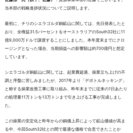
当本部の戦略進捗状況についてご説明します。
最初に、チリのシエラゴルダ銅鉱山に関しては、先日発表したと
おり、全権益31.5パーセントをオーストラリアのSouth32社に11
億9,000万ドルで譲渡することにしました。本年度末までにクロ
ージングとなった場合、当期損益への影響額は約700億円と想定
しています。
シエラゴルダ銅鉱山に関しては、起業費超過、操業立ち上げの不
調と序盤に苦しみましたが、2017年より「デボトルネッキング」
と称する操業改善工事に取り組み、昨年末までに従来の1日あたり
の処理量11万トンを13万トンまで引き上げる工事が完成しまし
た。
この操業の安定化と昨年からの銅価上昇によって鉱山価値が高ま
る中、今回South32社との間で最適な価格で合意できたことか