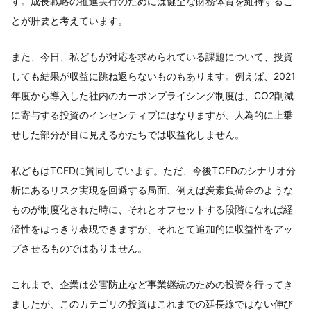
す。成長戦略の推進実行のためには健全な財務体質を維持するこ
とが肝要と考えています。
また、今日、私どもが対応を求められている課題について、投資
しても結果が収益に跳ね返らないものもあります。例えば、2021
年度から導入した社内のカーボンプライシング制度は、CO2削減
に寄与する投資のインセンティブにはなりますが、人為的に上乗
せした部分が目に見えるかたちでは収益化しません。
私どもはTCFDに賛同しています。ただ、今後TCFDのシナリオ分
析にあるリスク実現を回避する局面、例えば炭素負荷金のような
ものが制度化された時に、それとオフセットする段階になれば経
済性をはっきり表現できますが、それとて追加的に収益性をアッ
プさせるものではありません。
これまで、企業は公害防止など事業継続のための投資を行ってき
ましたが、このカテゴリの投資はこれまでの延長線ではない伸び