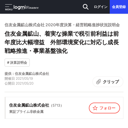
ログイン
会員登録
MENU
住友金属鉱山株式会社 2020年度決算・経営戦略進捗状況説明会
住友金属鉱山、着実な操業で税引前利益は前
年度比大幅増益 外部環境変化に対応し成長
戦略推進・事業基盤強化
#
決算説明会
提供：住友金属鉱山株式会社
開催日
2021/05/19
クリップ
公開日
2021/05/20
住友金属鉱山株式会社
（
5713
）
フォロー
東証プライム
非鉄金属