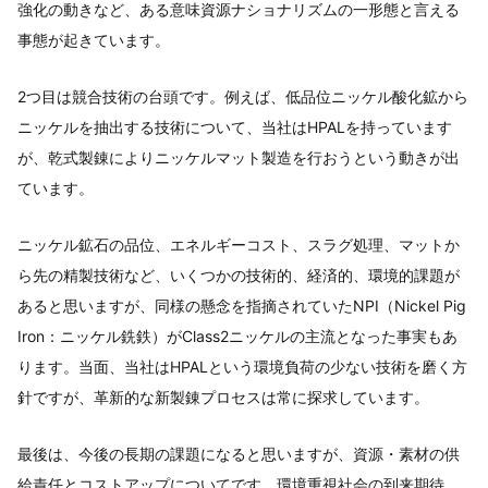
強化の動きなど、ある意味資源ナショナリズムの一形態と言える
事態が起きています。
2つ目は競合技術の台頭です。例えば、低品位ニッケル酸化鉱から
ニッケルを抽出する技術について、当社はHPALを持っています
が、乾式製錬によりニッケルマット製造を行おうという動きが出
ています。
ニッケル鉱石の品位、エネルギーコスト、スラグ処理、マットか
ら先の精製技術など、いくつかの技術的、経済的、環境的課題が
あると思いますが、同様の懸念を指摘されていたNPI（Nickel Pig
Iron：ニッケル銑鉄）がClass2ニッケルの主流となった事実もあ
ります。当面、当社はHPALという環境負荷の少ない技術を磨く方
針ですが、革新的な新製錬プロセスは常に探求しています。
最後は、今後の長期の課題になると思いますが、資源・素材の供
給責任とコストアップについてです。環境重視社会の到来期待